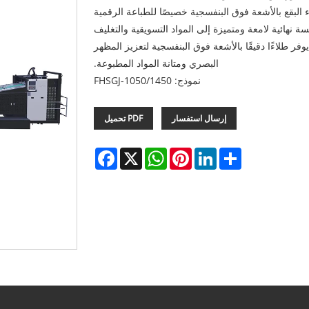
202. تم تصميم آلة طلاء البقع بالأشعة فوق البنفسجية خصيصًا للطباعة الرقمية
ة لإضافة لمسة نهائية لامعة ومتميزة إلى المواد التسويقية والتغليف
وفر طلاءًا دقيقًا بالأشعة فوق البنفسجية لتعزيز المظهر
البصري ومتانة المواد المطبوعة.
نموذج: FHSGJ-1050/1450
إرسال استفسار
PDF تحميل
Facebook
WhatsApp
X
Pinterest
LinkedIn
Share