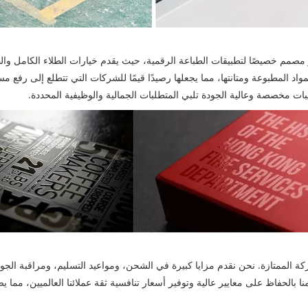
ي عبارة عن جهاز متطور مصمم خصيصًا لتطبيقات الطباعة الرقمية، حيث يقدم خيارات الطلاء ال
د المطبوعة ومتانتها، مما يجعلها رصيدًا قيمًا للشركات التي تتطلع إلى رفع مس
بات مخصصة وعالية الجودة تلبي المتطلبات الجمالية والوظيفية المحددة.
كة الممتازة. نحن نقدم مزايا كبيرة في الشحن، ومواعيد التسليم، ومراقبة الجود
لم. لقد أكسبنا التزامنا بالحفاظ على معايير عالية وتوفير أسعار تنافسية ثقة عملائنا الع