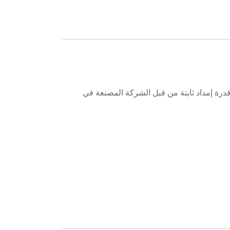
حراري الهولوغرام BOPP بجودة عالية وقدرة إمداد ثابتة من قبل الشركة المصنعة في