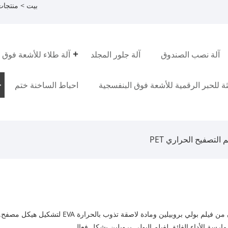
بيت
>
منتجات
آلة نصب الصندوق
آلة جلور المجلد
آلة طلاء للأشعة فوق 
فثة للحبر الرقمية للأشعة فوق البنفسجية
احباط الساخنة ختم
 التصفيح الحراري PET
فيلم التصفيح الحراري BOPP عبارة عن فيلم مركب يت
ارسة الأداء الفائق لفيلم البولي بروبلين بشكل فعال.