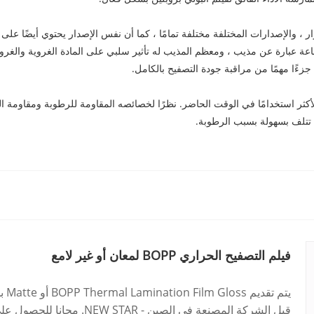
 ، والإصدارات المختلفة مختلفة تمامًا ، كما أن نفس الإصدار يحتوي أيضًا على تغي
الحبر أثناء الطباعة عبارة عن مذيب ، ومعظم المذيب له تأثير سلبي على المادة الغروية وا
 جزءًا مهمًا من مراقبة جودة التصفيح بالكامل.
لحراري BOPP من NEW STAR هو الفيلم الأكثر استخدامًا في الوقت الحاضر. نظرًا لخصائصه المقاومة للر
 تتلف بسهولة بسبب الرطوبة.
فيلم التصفيح الحراري BOPP لمعان أو غير لامع
يتم
قبل الشركة المصنعة في الصين - NEW STAR. مجانا للحصول على اقتباساتك هنا.