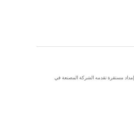
دش BOPP بجودة عالية وقدرة إمداد مستقرة تقدمه الشركة المصنعة في