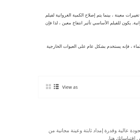
يرات معينة ، بينما يتم إصلاح الكمية الغروانية لفيلم
لغروانية. يكون للفيلم الأساسي تأثير انتفاخ معين ، لذا فإن
طوبة ومقاومة الماء ، فإنه يستخدم بشكل عام على العبوات الخارجية
View as
 تقديم BOPP Thermal Lamination Film Gloss أو Matte بجودة عالية وقدرة إمداد ثابتة وعينة مجانية من