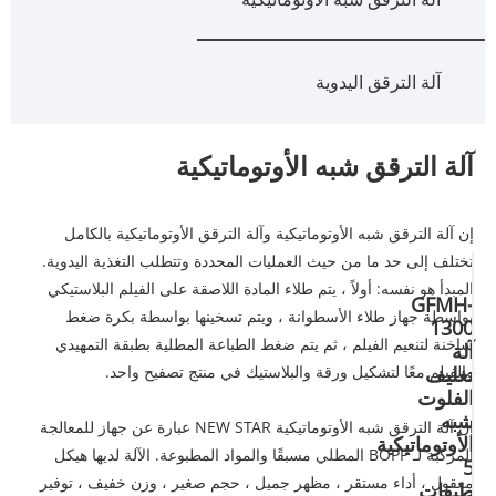
آلة الترقق اليدوية
آلة الترقق شبه الأوتوماتيكية
إن آلة الترقق شبه الأوتوماتيكية وآلة الترقق الأوتوماتيكية بالكامل
تختلف إلى حد ما من حيث العمليات المحددة وتتطلب التغذية اليدوية.
المبدأ هو نفسه: أولاً ، يتم طلاء المادة اللاصقة على الفيلم البلاستيكي
GFMH-
بواسطة جهاز طلاء الأسطوانة ، ويتم تسخينها بواسطة بكرة ضغط
1300
ساخنة لتنعيم الفيلم ، ثم يتم ضغط الطباعة المطلية بطبقة التمهيدي
آلة
تغليف
والفيلم معًا لتشكيل ورقة والبلاستيك في منتج تصفيح واحد.
الفلوت
شبه
إن آلة الترقق شبه الأوتوماتيكية NEW STAR عبارة عن جهاز للمعالجة
الأوتوماتيكية
المركبة لـ BOPP المطلي مسبقًا والمواد المطبوعة. الآلة لديها هيكل
5
معقول ، أداء مستقر ، مظهر جميل ، حجم صغير ، وزن خفيف ، توفير
طبقات