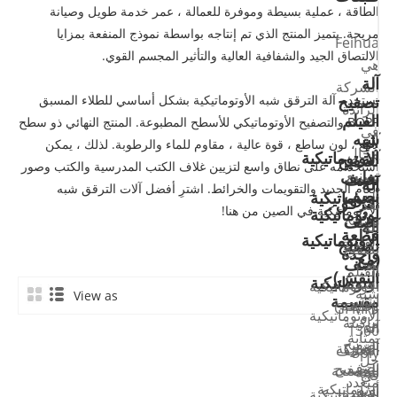
الطاقة ، عملية بسيطة وموفرة للعمالة ، عمر خدمة طويل وصيانة
مريحة. يتميز المنتج الذي تم إنتاجه بواسطة نموذج المنفعة بمزايا
Feihua
الالتصاق الجيد والشفافية العالية والتأثير المجسم القوي.
هي
آلة
الشركة
تصفيح
تستخدم آلة الترقق شبه الأوتوماتيكية بشكل أساسي للطلاء المسبق
الرائدة
الفيلم
BOPP والتصفيح الأوتوماتيكي للأسطح المطبوعة. المنتج النهائي ذو سطح
في
شبه
آلة
لامع ، لون ساطع ، قوة عالية ، مقاوم للماء والرطوبة. لذلك ، يمكن
مجال
الأوتوماتيكية
آلة
تصفيح
استخدامه على نطاق واسع لتزيين غلاف الكتب المدرسية والكتب وصور
تصنيع
تغليف
نصف
آلة
العام الجديد والتقويمات والخرائط. اشترِ أفضل آلات الترقق شبه
نصف
أوتوماتيكية
آلة
الترقق
تعد
الأوتوماتيكية في الصين من هنا!
أوتوماتيكية
من
تصفيح
نصف
آلة
آلة
قطعة
الأوتوماتيكية
الفلوت
تصفيح
تصفيح
واحدة
(مع
تم
نصف
شبه
الفيلم
النقش)
أوتوماتيكية
تصميم
الأوتوماتيكية
شبه
View as
اشترِ
مقسمة
وظيفة
GFMH-
الأوتوماتيكية
ماكينة
إن
آلة
1300
بمثابة
تصفيح
آلة
الشركة
التغليف
5ply
حل
نصف
التصفيح
المصنعة
شبه
في
متعدد
أوتوماتيكية
شبه
الرائدة
الأوتوماتيكية
الصين.