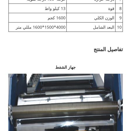
8
قوة
13 كيلو واط
9
الوزن الكلي
1600 كجم
10
البعد الشامل
4000*1500*1600 مللي متر
تفاصيل المنتج
جهاز الشفط