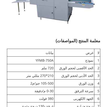
معلمة المنتج (المواصفات)
لا
غرض
بيانات
1
نموذج
YFMB-750A
2
الحد الأقصى لحجم الورق
720 ملم
3
الحد الأدنى لحجم الورق
210*270 مللي متر
4
وزن الورق
105-500 جم/م2
5
سرعة الترقق
0-30 م/دقيقة
6
الجهد االكهربى
380 فولت
7
درجة حرارة
غرفة -130 درجة مئوية