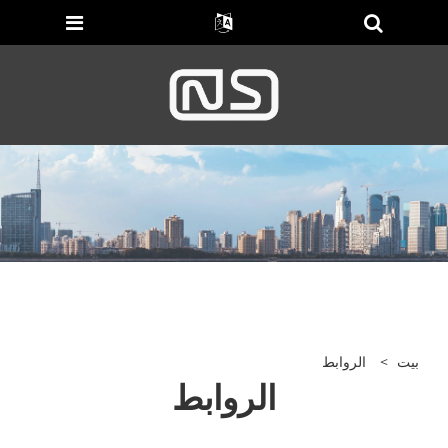
بيت
>
الروابط
الروابط