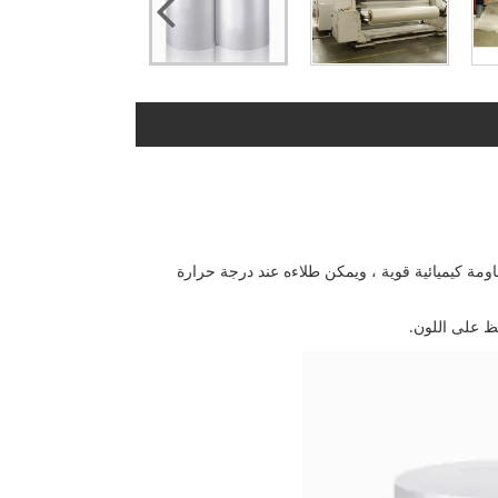
ة جيدة ، ومقاومة كيميائية قوية ، ويمكن طلاءه عند درجة حرارة
فظ على اللون.