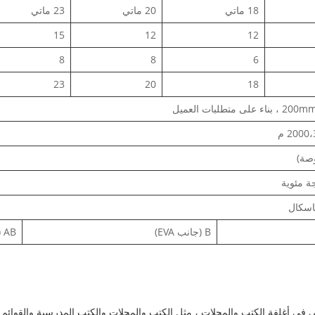
18 ماتي
20 ماتي
23 ماتي
15
12
12
8
8
6
23
20
18
 متطلبات العميل
2000 م
B (جانب EVA)
AB (كلا الجانبين)
يح الحراري اللامع BOPP بشكل أساسي في أغلفة الكتب والمجلات ، مثل الكتب والمجلات والكتب المدرس