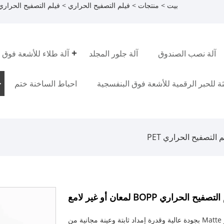
بيت
>
منتجات
>
فيلم التصفيح الحراري
>
فيلم التصفيح الحراري OPP
آلة نصب الصندوق
آلة جلور المجلد
آلة طلاء للأشعة فوق 
فثة للحبر الرقمية للأشعة فوق البنفسجية
احباط الساخنة ختم
 التصفيح الحراري PET
صفيح الحراري BOPP لمعان أو غير لامع
يتم تقديم BOPP Thermal Lamination Film Gloss أو Matte بجودة عالية وقدرة إمداد ثابتة وعينة مجانية من