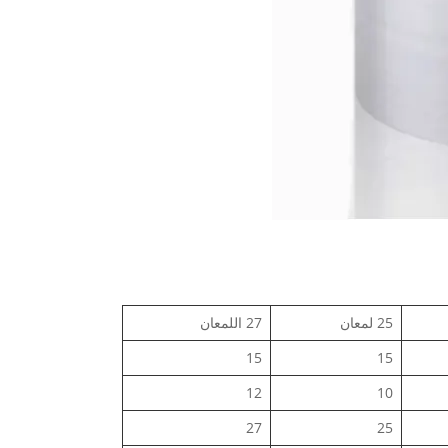
25 لمعان
27 اللمعان
15
15
12
10
27
25