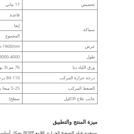
تخصيص
17 ماتي
قاعدة
إيفا
سماكة
المجموع
عرض
200mm-1900mm ، بناء على
طول
،3000،4000
ورق اللباد ديا
76 مم (3 بوصة)
درجة حرارة المركب
80-110 درجة مئوية
الضغط المركب
5-25 ميجا باسكال
جانب علاج الاكليل
سطح)
ميزة المنتج والتطبيق
يستخدم فيلم التصف