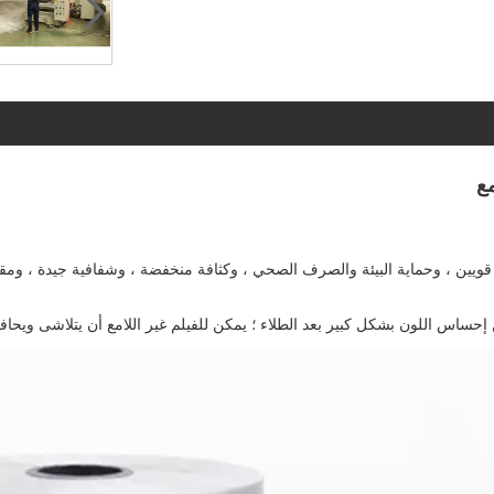
لحراري اللامع BOPP بنعومة وتسطيح قويين ، وحماية البيئة والصرف الصحي ، وكثافة منخفضة ، وشفافي
ين إحساس اللون بشكل كبير بعد الطلاء ؛ يمكن للفيلم غير اللامع أن يتلاشى ويحا