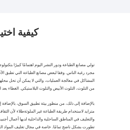
كيفية اختي
تولي مصانع الطباعة ودور النشر اليوم اهتمامًا كبيرًا بتكنول
مجرد رغبة الناس. وفقا لبعض مصانع الطباعة التي تطبق ال
المشاكل في معالجة العمليات، والتي لا يمكن أن تحل محلها 
من التلوث، التلوث الأبيض والتلوث البلاستيكي. الغطاء بعد ال
بالإضافة إلى ذلك، من منظور بيئة تطبيق السوق، بالإضافة إ
متزايد لاستخدام طريقة الطباعة غير الملوثة
طلاء
لأن الثقاف
والتغليف في المناطق الساحلية والداخلية لديها أعمال أجنبية،
تطورت بشكل ناضج تمامًا. خاصة في مجال تغليف المواد الغذا