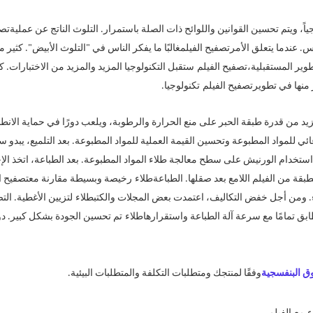
اً، ويتم تحسين القوانين واللوائح ذات الصلة باستمرار. التلوث الناتج عن عملية
تصف
س. عندما يتعلق الأمر
تصفيح الفيلم
غالبًا ما يفكر الناس في "التلوث الأبيض". كث
وير المستقبلية،
تصفيح الفيلم
ستقبل التكنولوجيا المزيد والمزيد من الاختبارات. 
منها في تطوير
تصفيح الفيلم
تكنولوجيا.
يد من قدرة طبقة الحبر على منع الحرارة والرطوبة، ويلعب دورًا في حماية الانطبا
دعائي للمواد المطبوعة وتحسين القيمة العملية للمواد المطبوعة. بعد التلميع، يبد
 هي استخدام الورنيش على سطح معالجة طلاء المواد المطبوعة. بعد الطباعة، اتخذ ا
طبقة من الفيلم اللامع بعد صقلها. الطباعة
طلاء
رخيصة وبسيطة مقارنة مع
تصفيح ا
. ومن أجل خفض التكاليف، اعتمدت بعض المجلات والكتب
طلاء
لتزيين الأغطية. ال
تص
بق تمامًا مع سرعة آلة الطباعة واستقرارها
طلاء
تم تحسين الجودة بشكل كبير. دون
وق البنفسجية
وفقًا لمنتجك ومتطلبات التكلفة والمتطلبات البيئية.
 مع الفيلم