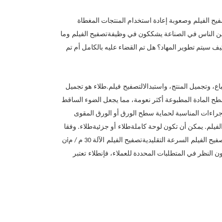
يح الفيلم
وصعوبة إعادة استخدام المنتجات المغطاة
ير من الناس في الصناعة يشككون في وظيفة
تصفيح الفيلم
وما
كيف سيتم تطوير المهاد؟ هل تم القضاء عليه بالكامل أم تم
ع، وتجميل المنتج، واستبدال
التصفيح
فيلم.
طلاء
هو تجميل
و سطح المادة المطبوعة أكثر نعومة، مما يجعل الضوء الساقط
لإجراءات المناسبة لحماية سطح الورق أو الورق المقوى
لفيلم
. يمكن أن تكون لوحة كاملة
طلاء
أو جزئية
طلاء
. وفقا
فيح الفيلم
السرعة التقليدية
تصفيح الفيلم
الآلة 30 م / م
i
ن
 النظر في المتطلبات المحددة للعملاء، فإن
طلاء
تعتبر