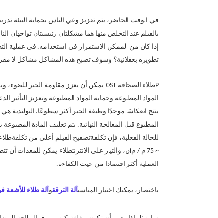
في الوقت الحاضر، يتم تعزيز وعي الناس بحماية البيئة تدريجي
بالفيلم عند التخلص منها هما مشكلتان رئيسيتان تواجهان النا
إذا كان من الممكن الاستمرار في استخدامه. في عملية التط
تطويره بعقلانية؟ وسوف تصبح هذه المشاكل مشاكل لا مفر 
P
طلاء الصحافة OST
يمكن أن يعزز مقاومة الحبر للضوء، ويز
المواد المطبوعة وحماية المواد المطبوعة وتعزيز التأثير ال
ينتج انعكاسًا موحدًا وطبقة الحبر أكثر سطوعًا. البولندية
المطبوع قبل المعالجة النهائية. يتم تغليف المادة المطبوعة ب
للحالة الفعلية، فإن تكلفة
تصفيح الفيلم
أعلى من تكلفة
طلاء
~ 75 م / م
i
ن، والتيار على الانترنت
طلاء
يمكن للمعدات أن تتطا
العملية أكثر اقتصادا من حيث الكفاءة.
باختصار، يمكنك اختيار المناسب
آلة الترقق
و
آلة طلاء للأشعة ف
سابق:
لماذا يجب أن تكون مغلفة كيس ورق البطاقة البيضاء