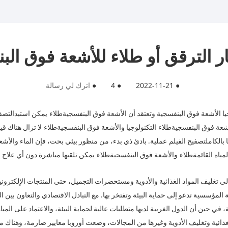
ار الترقق أو طلاء للأشعة فوق ا
●
2022-11-21
●
4
●
اترك لي رسالة
وجيا الأشعة فوق البنفسجية وتعتقد أن الأشعة فوق البنفسجية
طلاء
يمكن استبدال
تصفي
أشعة فوق البنفسجية
طلاء
التكنولوجيا والأشعة فوق البنفسجية
طلاء
لا تزال هناك قي
بالكامل
تصفيح الفيلم
عملية. بادئ ذي بدء، من منظور بيئي بحت، فإن الماء والأشعة
مياه القائمة
طلاء
والأشعة فوق البنفسجية
طلاء
يمكن تلقيها مباشرة دون أي علاج 
لى تغليف المواد الغذائية والأدوية ومستحضرات التجميل، حتى المنتجات الإلكترو
ة المؤسسية تدعو إلى حماية البيئة وتفتخر بها. مع التبادل الاقتصادي والتعاون بين 
 في حين أن الدول الغربية لديها متطلبات عالية لحماية البيئة، والاعتماد على المياه
ئية وتغليف الأدوية وغيرها من المجالات، وضعت أوروبا معايير صارمة، وهناك مسا