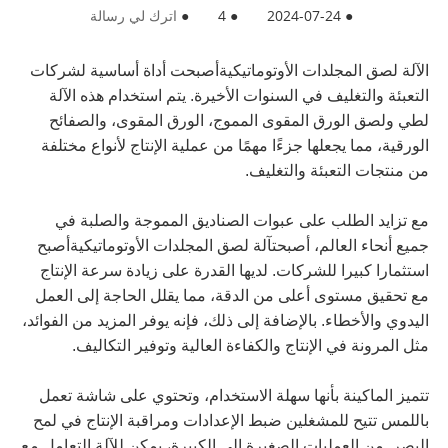
●
2024-07-24
●
4
●
اترك لي رسالة
ال
آلة لصق المجلدات الأوتوماتيكية
أصبحت أداة أساسية لشركات
التعبئة والتغليف في السنوات الأخيرة. يتم استخدام هذه الآلة
لطي ولصق الورق المقوى المموج، الورق المقوى، والصفائح
الورقية، مما يجعلها جزءًا مهمًا من عملية الإنتاج لأنواع مختلفة
من منتجات التعبئة والتغليف.
مع تزايد الطلب على عبوات الصناديق المموجة والصلبة في
جميع أنحاء العالم، أصبحت
آلة لصق المجلدات الأوتوماتيكية
أصبح
استثمارا كبيرا للشركات. لديها القدرة على زيادة سرعة الإنتاج
مع تحقيق مستوى أعلى من الدقة، مما يقلل الحاجة إلى العمل
اليدوي والأخطاء. بالإضافة إلى ذلك، فإنه يوفر المزيد من الفوائد،
مثل المرونة في الإنتاج والكفاءة العالية وتوفير التكاليف.
تتميز الماكينة بأنها سهلة الاستخدام، وتحتوي على شاشة تعمل
باللمس تتيح للمشغلين ضبط الإعدادات ومراقبة الإنتاج في لمح
البصر. من العمليات الصغيرة إلى الكبيرة، يمكن للآلة التعامل مع