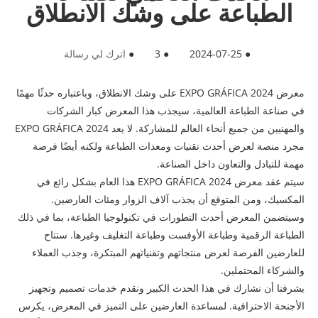
الطباعة على وشك الانطلاق
●
2024-07-25
●
3
●
اترك لي رسالة
معرض EXPO GRÁFICA 2024 على وشك الانطلاق، وباعتباره حدثًا مهمًا
في صناعة الطباعة العالمية، سيجذب هذا المعرض كبار الشركات
والمهنيين من جميع أنحاء العالم للمشاركة. لا يعد EXPO GRÁFICA 2024
مجرد منصة لعرض أحدث تقنيات ومعدات الطباعة ولكنه أيضًا فرصة
مهمة للتبادل والتعاون داخل الصناعة.
سيتم عقد معرض EXPO GRÁFICA 2024 هذا العام بشكل رائع في
المكسيك، ومن المتوقع أن يجذب آلاف الزوار ومئات العارضين.
وسيتضمن المعرض أحدث التطورات في تكنولوجيا الطباعة، بما في ذلك
الطباعة الرقمية وطباعة الأوفست وطباعة التغليف وغيرها. ستتاح
للعارضين الفرصة لعرض منتجاتهم وتقنياتهم المبتكرة، وجذب العملاء
والشركاء المحتملين.
يشرفنا أن نشارك في هذا الحدث الكبير ونقدم خدمات تصميم وتجهيز
الأجنحة الاحترافية. لمساعدة العارضين على التميز في المعرض، يكرس