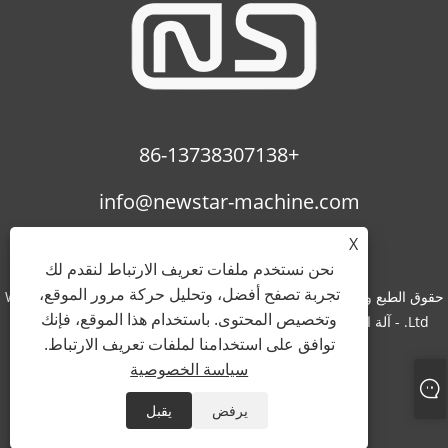
+86-13738307138
info@newstar-machine.com
X
نحن نستخدم ملفات تعريف الارتباط لنقدم لك
تجربة تصفح أفضل، وتحليل حركة مرور الموقع،
حقوق الطبع والنشر © 2022 Wenzhou Feihua Printing Machinery Co.,
وتخصيص المحتوى. باستخدام هذا الموقع، فإنك
Ltd. - آلة الترقق، آلة الطلاء بالأشعة فوق البنفسجية، فيلم Bopp - جميع
توافق على استخدامنا لملفات تعريف الارتباط.
الحقوق محفوظة.
سياسة الخصوصية
Links
Sitemap
RSS
XML
سياسة الخصوصية
يرفض
يقبل