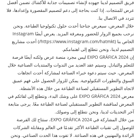
فريق التصميم لدينا جهوده لإنشاء تصميمات جذابة للأكشاك تضمن أفضل
عرض للمنتجات. إذا كنت بحاجة إلى دعم لتصميم المقصورة وإعدادها، فلا
تتردد في الاتصال بنا.
خلال المعرض، سيعرض جناحنا أحدث حلول تكنولوجيا الطباعة. ونحن
نرحب بجميع الزوار للحضور ومعرفة المزيد. يعرض أيضًا Instagram
الخاص بنا (https://www.instagram.com/hatmkt/) أحدث مشاريع
التصميم لدينا، ونحن نتطلع إلى اهتمامكم.
إن EXPO GRÁFICA 2024 ليس مجرد منصة عرض ولكنه أيضًا فرصة
للتعلم والتبادل. وسيتم عقد العديد من الندوات والمنتديات الصناعية خلال
المعرض، حيث سيتم دعوة خبراء الصناعة لمشاركة أحدث اتجاهات
السوق والتطورات التكنولوجية. يمكن للزوار الحصول على فهم عميق
لاتجاه التطوير المستقبلي لصناعة الطباعة من خلال هذه الأنشطة.
معرض EXPO GRÁFICA 2024 على وشك البدء، ونتطلع إلى لقائكم في
المعرض لمناقشة التطوير المستقبلي لصناعة الطباعة معًا. يرجى متابعة
آخر التحديثات لدينا، ونحن نتطلع إلى وصولك.
من خلال المشاركة في EXPO GRÁFICA 2024، ستتاح لك الفرصة
للوصول إلى تقنيات الطباعة الأكثر تقدمًا في العالم ومقابلة الشركات
الرائدة والمهنيين في هذه الصناعة. لا تفوت هذا الحدث الصناعي. ونحن